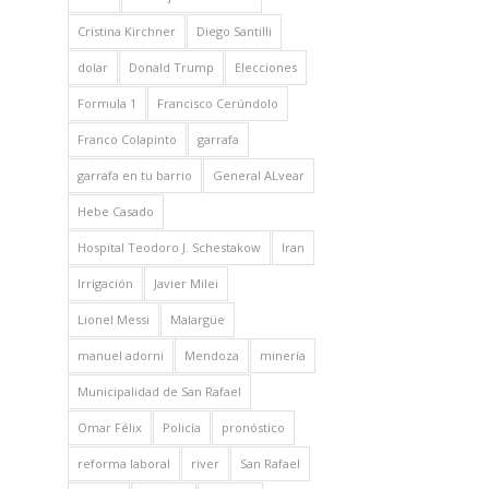
Cristina Kirchner
Diego Santilli
dolar
Donald Trump
Elecciones
Formula 1
Francisco Cerúndolo
Franco Colapinto
garrafa
garrafa en tu barrio
General ALvear
Hebe Casado
Hospital Teodoro J. Schestakow
Iran
Irrigación
Javier Milei
Lionel Messi
Malargüe
manuel adorni
Mendoza
minería
Municipalidad de San Rafael
Omar Félix
Policía
pronóstico
reforma laboral
river
San Rafael