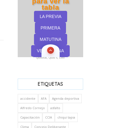
Quinielas, Quini 6, Loto
ETIQUETAS
accidente
AFA
Agenda deportiva
Alfredo Cornejo
asfalto
Capacitación
CCIA
chiqui tapia
Clima
Concejo Deliberante