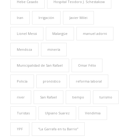
Hebe Casado
Hospital Teodoro J. Schestakow
Iran
Irrigación
Javier Milei
Lionel Messi
Malargüe
manuel adorni
Mendoza
minería
Municipalidad de San Rafael
Omar Félix
Policía
pronóstico
reforma laboral
river
San Rafael
tiempo
turismo
Turistas
Ulpiano Suarez
Vendimia
YPF
“La Garrafa en tu Barrio”