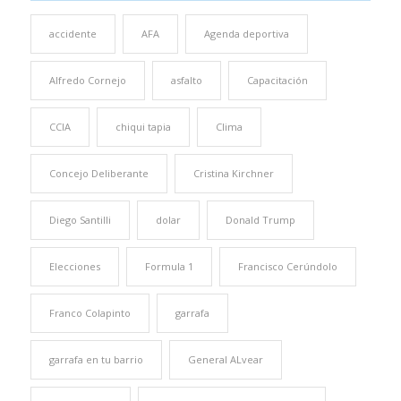
accidente
AFA
Agenda deportiva
Alfredo Cornejo
asfalto
Capacitación
CCIA
chiqui tapia
Clima
Concejo Deliberante
Cristina Kirchner
Diego Santilli
dolar
Donald Trump
Elecciones
Formula 1
Francisco Cerúndolo
Franco Colapinto
garrafa
garrafa en tu barrio
General ALvear