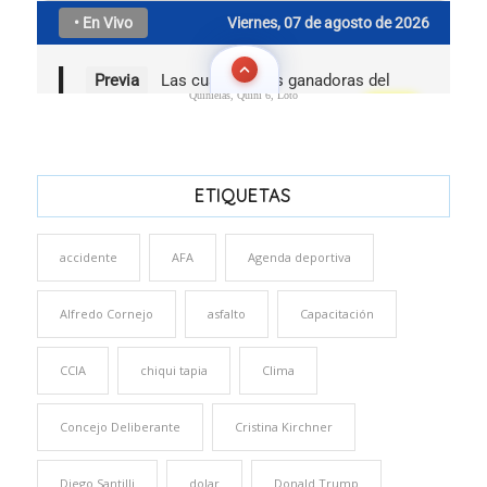
Quinielas, Quini 6, Loto
ETIQUETAS
accidente
AFA
Agenda deportiva
Alfredo Cornejo
asfalto
Capacitación
CCIA
chiqui tapia
Clima
Concejo Deliberante
Cristina Kirchner
Diego Santilli
dolar
Donald Trump