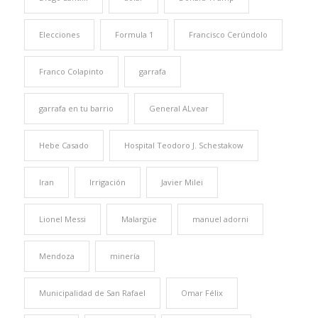
Elecciones
Formula 1
Francisco Cerúndolo
Franco Colapinto
garrafa
garrafa en tu barrio
General ALvear
Hebe Casado
Hospital Teodoro J. Schestakow
Iran
Irrigación
Javier Milei
Lionel Messi
Malargüe
manuel adorni
Mendoza
minería
Municipalidad de San Rafael
Omar Félix