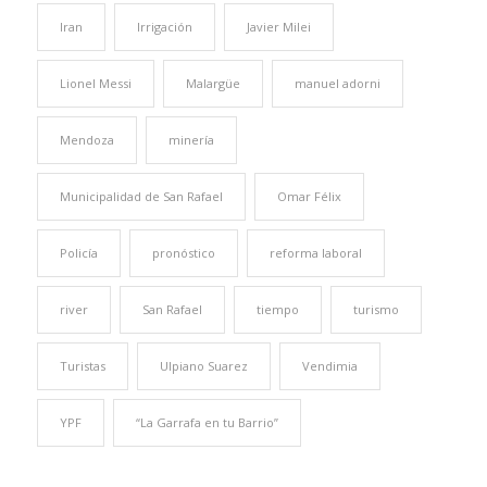
Iran
Irrigación
Javier Milei
Lionel Messi
Malargüe
manuel adorni
Mendoza
minería
Municipalidad de San Rafael
Omar Félix
Policía
pronóstico
reforma laboral
river
San Rafael
tiempo
turismo
Turistas
Ulpiano Suarez
Vendimia
YPF
“La Garrafa en tu Barrio”