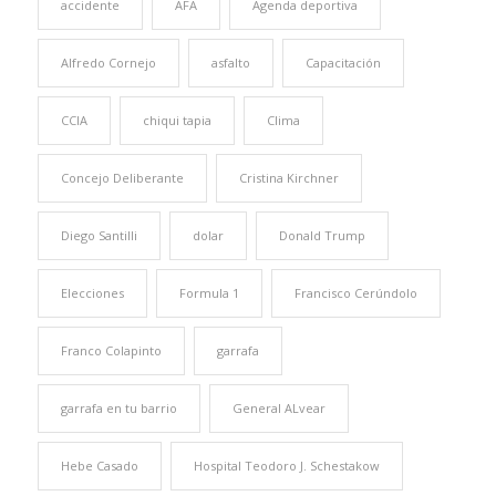
accidente
AFA
Agenda deportiva
Alfredo Cornejo
asfalto
Capacitación
CCIA
chiqui tapia
Clima
Concejo Deliberante
Cristina Kirchner
Diego Santilli
dolar
Donald Trump
Elecciones
Formula 1
Francisco Cerúndolo
Franco Colapinto
garrafa
garrafa en tu barrio
General ALvear
Hebe Casado
Hospital Teodoro J. Schestakow