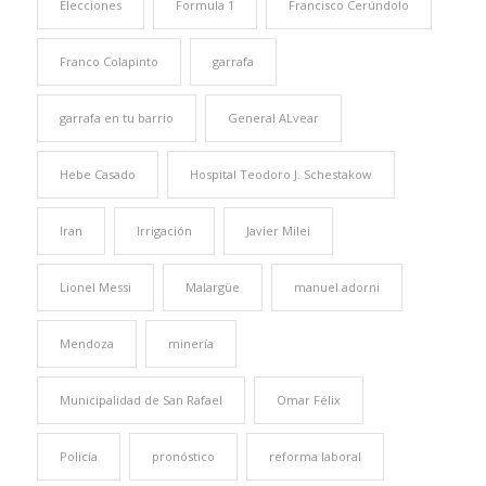
Elecciones
Formula 1
Francisco Cerúndolo
Franco Colapinto
garrafa
garrafa en tu barrio
General ALvear
Hebe Casado
Hospital Teodoro J. Schestakow
Iran
Irrigación
Javier Milei
Lionel Messi
Malargüe
manuel adorni
Mendoza
minería
Municipalidad de San Rafael
Omar Félix
Policía
pronóstico
reforma laboral