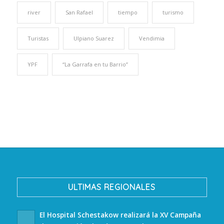
river
San Rafael
tiempo
turismo
Turistas
Ulpiano Suarez
Vendimia
YPF
“La Garrafa en tu Barrio”
ULTIMAS REGIONALES
El Hospital Schestakow realizará la XV Campaña