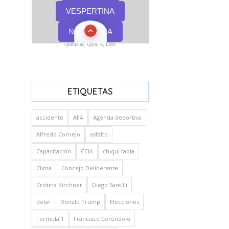
Quinielas, Quini 6, Loto
ETIQUETAS
accidente
AFA
Agenda deportiva
Alfredo Cornejo
asfalto
Capacitación
CCIA
chiqui tapia
Clima
Concejo Deliberante
Cristina Kirchner
Diego Santilli
dolar
Donald Trump
Elecciones
Formula 1
Francisco Cerúndolo