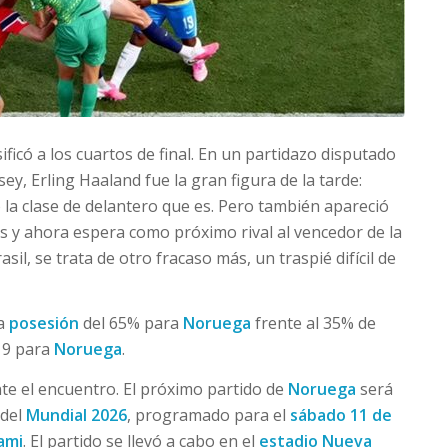
ificó a los cuartos de final. En un partidazo disputado
y, Erling Haaland fue la gran figura de la tarde:
 la clase de delantero que es. Pero también apareció
s y ahora espera como próximo rival al vencedor de la
sil, se trata de otro fracaso más, un traspié difícil de
na
posesión
del 65% para
Noruega
frente al 35% de
 9 para
Noruega
.
e el encuentro. El próximo partido de
Noruega
será
del
Mundial 2026
, programado para el
sábado 11 de
ami
. El partido se llevó a cabo en el
estadio Nueva