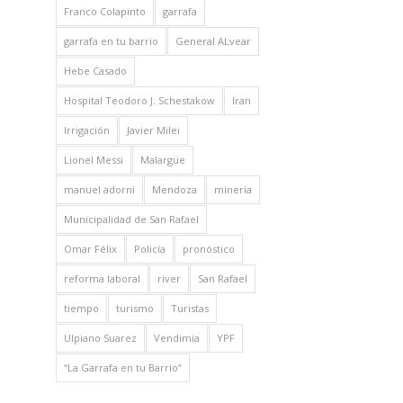
Franco Colapinto
garrafa
garrafa en tu barrio
General ALvear
Hebe Casado
Hospital Teodoro J. Schestakow
Iran
Irrigación
Javier Milei
Lionel Messi
Malargüe
manuel adorni
Mendoza
minería
Municipalidad de San Rafael
Omar Félix
Policía
pronóstico
reforma laboral
river
San Rafael
tiempo
turismo
Turistas
Ulpiano Suarez
Vendimia
YPF
“La Garrafa en tu Barrio”