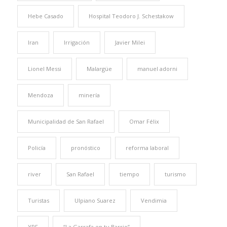
Hebe Casado
Hospital Teodoro J. Schestakow
Iran
Irrigación
Javier Milei
Lionel Messi
Malargüe
manuel adorni
Mendoza
minería
Municipalidad de San Rafael
Omar Félix
Policía
pronóstico
reforma laboral
river
San Rafael
tiempo
turismo
Turistas
Ulpiano Suarez
Vendimia
YPF
“La Garrafa en tu Barrio”