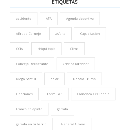
ETIQUETAS
accidente
AFA
Agenda deportiva
Alfredo Cornejo
asfalto
Capacitación
CCIA
chiqui tapia
Clima
Concejo Deliberante
Cristina Kirchner
Diego Santilli
dolar
Donald Trump
Elecciones
Formula 1
Francisco Cerúndolo
Franco Colapinto
garrafa
garrafa en tu barrio
General ALvear