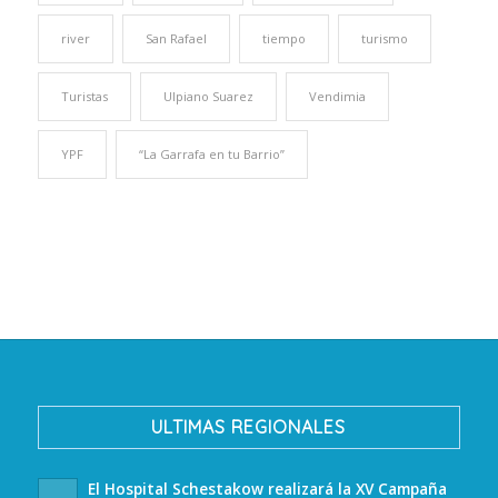
river
San Rafael
tiempo
turismo
Turistas
Ulpiano Suarez
Vendimia
YPF
“La Garrafa en tu Barrio”
ULTIMAS REGIONALES
El Hospital Schestakow realizará la XV Campaña