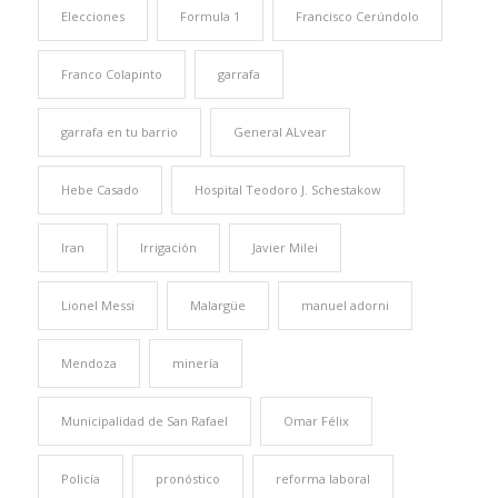
Elecciones
Formula 1
Francisco Cerúndolo
Franco Colapinto
garrafa
garrafa en tu barrio
General ALvear
Hebe Casado
Hospital Teodoro J. Schestakow
Iran
Irrigación
Javier Milei
Lionel Messi
Malargüe
manuel adorni
Mendoza
minería
Municipalidad de San Rafael
Omar Félix
Policía
pronóstico
reforma laboral