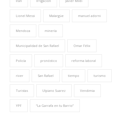
Iran
Irrigación
Javier Milei
Lionel Messi
Malargüe
manuel adorni
Mendoza
minería
Municipalidad de San Rafael
Omar Félix
Policía
pronóstico
reforma laboral
river
San Rafael
tiempo
turismo
Turistas
Ulpiano Suarez
Vendimia
YPF
“La Garrafa en tu Barrio”