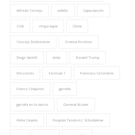
Alfredo Cornejo
asfalto
Capacitación
CCIA
chiqui tapia
Clima
Concejo Deliberante
Cristina Kirchner
Diego Santilli
dolar
Donald Trump
Elecciones
Formula 1
Francisco Cerúndolo
Franco Colapinto
garrafa
garrafa en tu barrio
General ALvear
Hebe Casado
Hospital Teodoro J. Schestakow