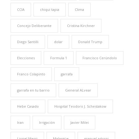
CCIA
chiqui tapia
Clima
Concejo Deliberante
Cristina Kirchner
Diego Santilli
dolar
Donald Trump
Elecciones
Formula 1
Francisco Cerúndolo
Franco Colapinto
garrafa
garrafa en tu barrio
General ALvear
Hebe Casado
Hospital Teodoro J. Schestakow
Iran
Irrigación
Javier Milei
Lionel Messi
Malargüe
manuel adorni