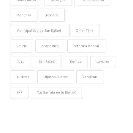
Mendoza
minería
Municipalidad de San Rafael
Omar Félix
Policía
pronóstico
reforma laboral
river
San Rafael
tiempo
turismo
Turistas
Ulpiano Suarez
Vendimia
YPF
“La Garrafa en tu Barrio”