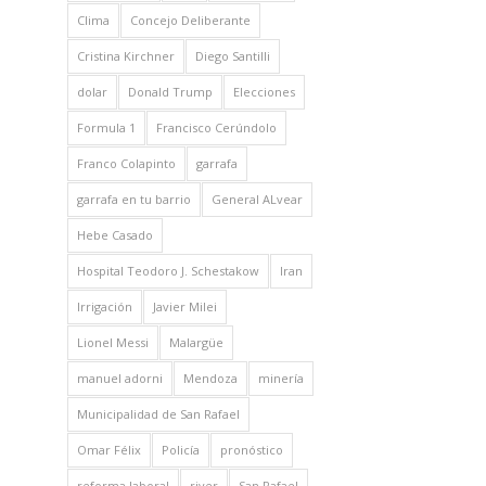
Clima
Concejo Deliberante
Cristina Kirchner
Diego Santilli
dolar
Donald Trump
Elecciones
Formula 1
Francisco Cerúndolo
Franco Colapinto
garrafa
garrafa en tu barrio
General ALvear
Hebe Casado
Hospital Teodoro J. Schestakow
Iran
Irrigación
Javier Milei
Lionel Messi
Malargüe
manuel adorni
Mendoza
minería
Municipalidad de San Rafael
Omar Félix
Policía
pronóstico
reforma laboral
river
San Rafael