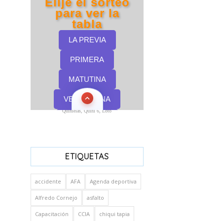
Quinielas, Quini 6, Loto
ETIQUETAS
accidente
AFA
Agenda deportiva
Alfredo Cornejo
asfalto
Capacitación
CCIA
chiqui tapia