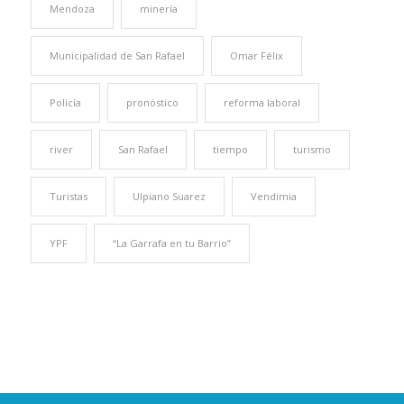
Mendoza
minería
Municipalidad de San Rafael
Omar Félix
Policía
pronóstico
reforma laboral
river
San Rafael
tiempo
turismo
Turistas
Ulpiano Suarez
Vendimia
YPF
“La Garrafa en tu Barrio”