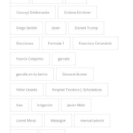
Concejo Deliberante
Cristina Kirchner
Diego Santilli
dolar
Donald Trump
Elecciones
Formula 1
Francisco Cerúndolo
Franco Colapinto
garrafa
garrafa en tu barrio
General ALvear
Hebe Casado
Hospital Teodoro J. Schestakow
Iran
Irrigación
Javier Milei
Lionel Messi
Malargüe
manuel adorni