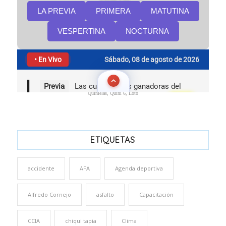
Quinielas, Quini 6, Loto
ETIQUETAS
accidente
AFA
Agenda deportiva
Alfredo Cornejo
asfalto
Capacitación
CCIA
chiqui tapia
Clima