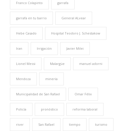
Franco Colapinto
garrafa
garrafa en tu barrio
General ALvear
Hebe Casado
Hospital Teodoro J. Schestakow
Iran
Irrigación
Javier Milei
Lionel Messi
Malargüe
manuel adorni
Mendoza
minería
Municipalidad de San Rafael
Omar Félix
Policía
pronóstico
reforma laboral
river
San Rafael
tiempo
turismo