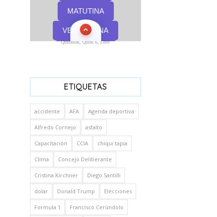
Quinielas, Quini 6, Loto
ETIQUETAS
accidente
AFA
Agenda deportiva
Alfredo Cornejo
asfalto
Capacitación
CCIA
chiqui tapia
Clima
Concejo Deliberante
Cristina Kirchner
Diego Santilli
dolar
Donald Trump
Elecciones
Formula 1
Francisco Cerúndolo