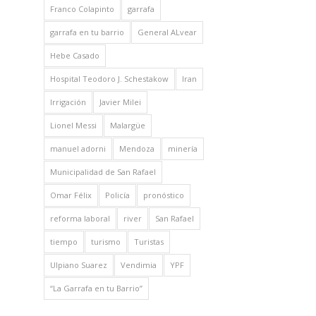
Franco Colapinto
garrafa
garrafa en tu barrio
General ALvear
Hebe Casado
Hospital Teodoro J. Schestakow
Iran
Irrigación
Javier Milei
Lionel Messi
Malargüe
manuel adorni
Mendoza
minería
Municipalidad de San Rafael
Omar Félix
Policía
pronóstico
reforma laboral
river
San Rafael
tiempo
turismo
Turistas
Ulpiano Suarez
Vendimia
YPF
“La Garrafa en tu Barrio”