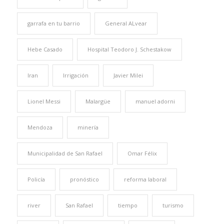
garrafa en tu barrio
General ALvear
Hebe Casado
Hospital Teodoro J. Schestakow
Iran
Irrigación
Javier Milei
Lionel Messi
Malargüe
manuel adorni
Mendoza
minería
Municipalidad de San Rafael
Omar Félix
Policía
pronóstico
reforma laboral
river
San Rafael
tiempo
turismo