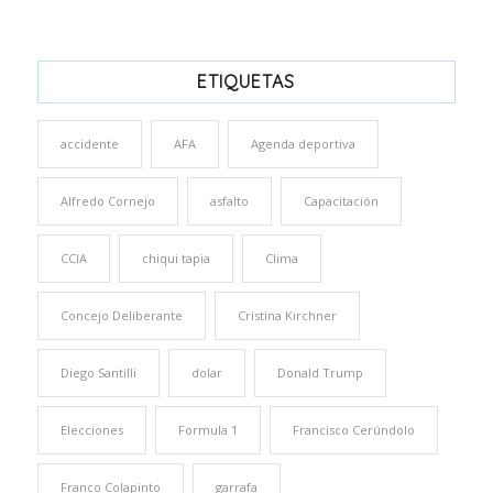
ETIQUETAS
accidente
AFA
Agenda deportiva
Alfredo Cornejo
asfalto
Capacitación
CCIA
chiqui tapia
Clima
Concejo Deliberante
Cristina Kirchner
Diego Santilli
dolar
Donald Trump
Elecciones
Formula 1
Francisco Cerúndolo
Franco Colapinto
garrafa