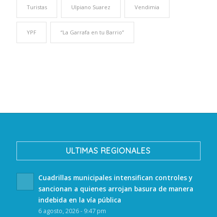
Turistas
Ulpiano Suarez
Vendimia
YPF
“La Garrafa en tu Barrio”
ULTIMAS REGIONALES
Cuadrillas municipales intensifican controles y
sancionan a quienes arrojan basura de manera
indebida en la vía pública
6 agosto, 2026 - 9:47 pm