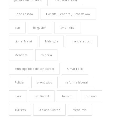
garrafa en tu barrio
General ALvear
Hebe Casado
Hospital Teodoro J. Schestakow
Iran
Irrigación
Javier Milei
Lionel Messi
Malargüe
manuel adorni
Mendoza
minería
Municipalidad de San Rafael
Omar Félix
Policía
pronóstico
reforma laboral
river
San Rafael
tiempo
turismo
Turistas
Ulpiano Suarez
Vendimia