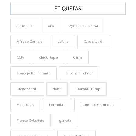
ETIQUETAS
accidente
AFA
Agenda deportiva
Alfredo Cornejo
asfalto
Capacitación
CCIA
chiqui tapia
Clima
Concejo Deliberante
Cristina Kirchner
Diego Santilli
dolar
Donald Trump
Elecciones
Formula 1
Francisco Cerúndolo
Franco Colapinto
garrafa