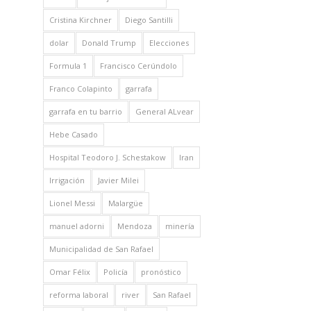
Cristina Kirchner
Diego Santilli
dolar
Donald Trump
Elecciones
Formula 1
Francisco Cerúndolo
Franco Colapinto
garrafa
garrafa en tu barrio
General ALvear
Hebe Casado
Hospital Teodoro J. Schestakow
Iran
Irrigación
Javier Milei
Lionel Messi
Malargüe
manuel adorni
Mendoza
minería
Municipalidad de San Rafael
Omar Félix
Policía
pronóstico
reforma laboral
river
San Rafael