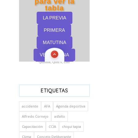
Quinielas, Quini 6, Loto
ETIQUETAS
accidente
AFA
Agenda deportiva
Alfredo Cornejo
asfalto
Capacitación
CCIA
chiqui tapia
Clima
Concejo Deliberante