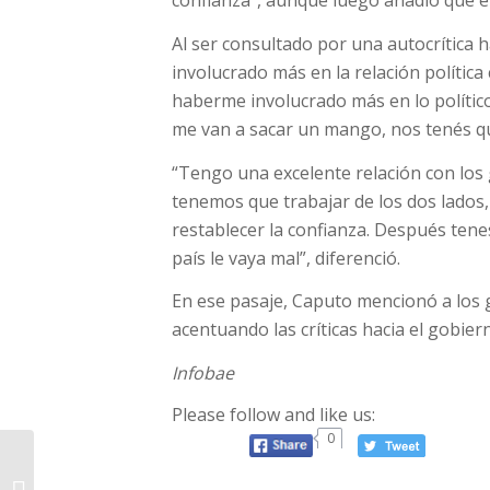
confianza”, aunque luego añadió que el
Al ser consultado por una autocrítica
involucrado más en la relación polític
haberme involucrado más en lo político
me van a sacar un mango, nos tenés qu
“Tengo una excelente relación con los
tenemos que trabajar de los dos lado
restablecer la confianza. Después tene
país le vaya mal”, diferenció.
En ese pasaje, Caputo mencionó a los 
acentuando las críticas hacia el gobiern
Infobae
Please follow and like us:
0
Capacitarán a
celadores y cocineros