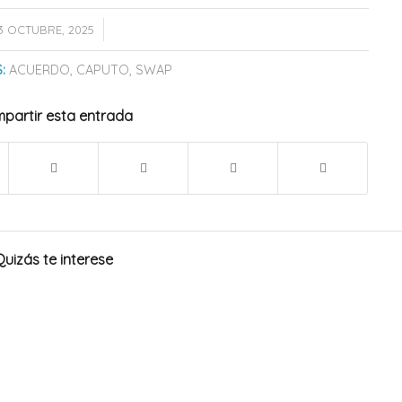
/
13 OCTUBRE, 2025
:
ACUERDO
,
CAPUTO
,
SWAP
partir esta entrada
Quizás te interese