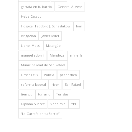
garrafa en tu barrio
General ALvear
Hebe Casado
Hospital Teodoro J. Schestakow
Iran
Irrigación
Javier Milei
Lionel Messi
Malargüe
manuel adorni
Mendoza
minería
Municipalidad de San Rafael
Omar Félix
Policía
pronóstico
reforma laboral
river
San Rafael
tiempo
turismo
Turistas
Ulpiano Suarez
Vendimia
YPF
“La Garrafa en tu Barrio”