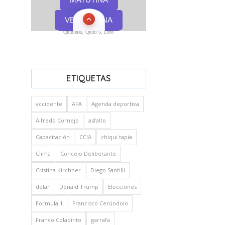
Quinielas, Quini 6, Loto
ETIQUETAS
accidente
AFA
Agenda deportiva
Alfredo Cornejo
asfalto
Capacitación
CCIA
chiqui tapia
Clima
Concejo Deliberante
Cristina Kirchner
Diego Santilli
dolar
Donald Trump
Elecciones
Formula 1
Francisco Cerúndolo
Franco Colapinto
garrafa