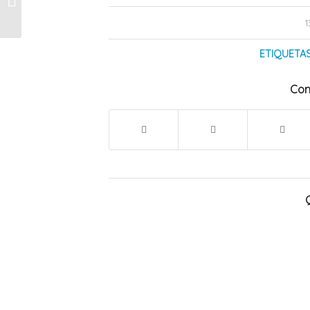
escolares en la
manipulación segura
de...
ETIQUETAS
Com