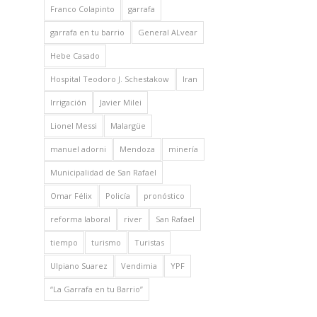
Franco Colapinto
garrafa
garrafa en tu barrio
General ALvear
Hebe Casado
Hospital Teodoro J. Schestakow
Iran
Irrigación
Javier Milei
Lionel Messi
Malargüe
manuel adorni
Mendoza
minería
Municipalidad de San Rafael
Omar Félix
Policía
pronóstico
reforma laboral
river
San Rafael
tiempo
turismo
Turistas
Ulpiano Suarez
Vendimia
YPF
“La Garrafa en tu Barrio”