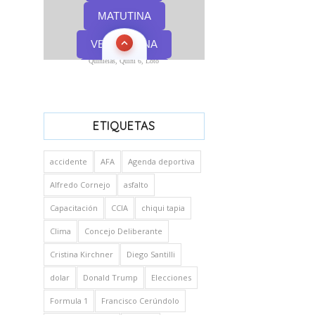
Quinielas, Quini 6, Loto
ETIQUETAS
accidente
AFA
Agenda deportiva
Alfredo Cornejo
asfalto
Capacitación
CCIA
chiqui tapia
Clima
Concejo Deliberante
Cristina Kirchner
Diego Santilli
dolar
Donald Trump
Elecciones
Formula 1
Francisco Cerúndolo