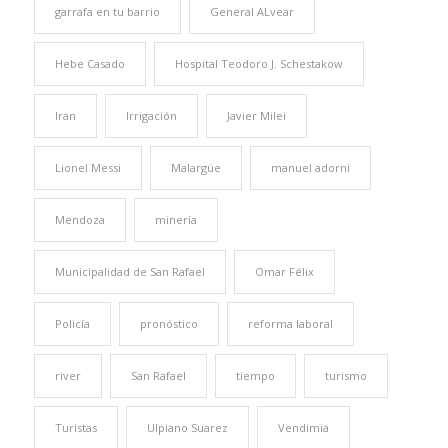
garrafa en tu barrio
General ALvear
Hebe Casado
Hospital Teodoro J. Schestakow
Iran
Irrigación
Javier Milei
Lionel Messi
Malargüe
manuel adorni
Mendoza
minería
Municipalidad de San Rafael
Omar Félix
Policía
pronóstico
reforma laboral
river
San Rafael
tiempo
turismo
Turistas
Ulpiano Suarez
Vendimia