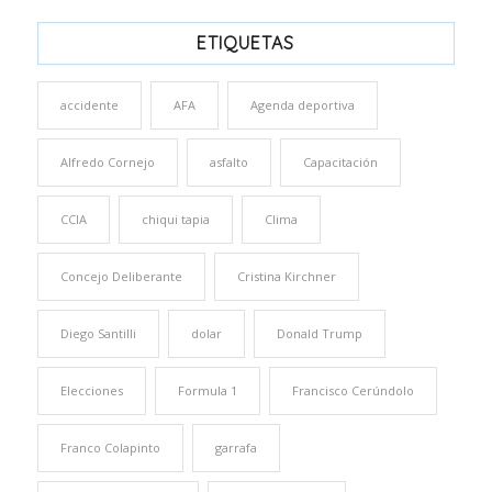
ETIQUETAS
accidente
AFA
Agenda deportiva
Alfredo Cornejo
asfalto
Capacitación
CCIA
chiqui tapia
Clima
Concejo Deliberante
Cristina Kirchner
Diego Santilli
dolar
Donald Trump
Elecciones
Formula 1
Francisco Cerúndolo
Franco Colapinto
garrafa