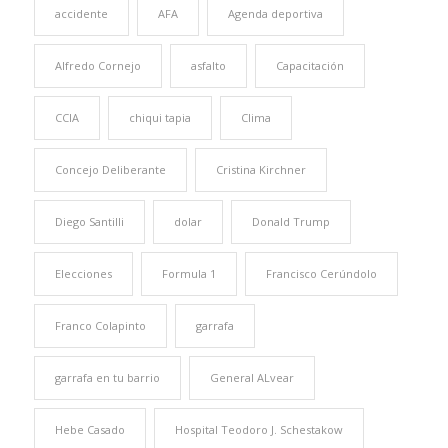
accidente
AFA
Agenda deportiva
Alfredo Cornejo
asfalto
Capacitación
CCIA
chiqui tapia
Clima
Concejo Deliberante
Cristina Kirchner
Diego Santilli
dolar
Donald Trump
Elecciones
Formula 1
Francisco Cerúndolo
Franco Colapinto
garrafa
garrafa en tu barrio
General ALvear
Hebe Casado
Hospital Teodoro J. Schestakow