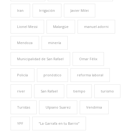
Iran
Irrigación
Javier Milei
Lionel Messi
Malargüe
manuel adorni
Mendoza
minería
Municipalidad de San Rafael
Omar Félix
Policía
pronóstico
reforma laboral
river
San Rafael
tiempo
turismo
Turistas
Ulpiano Suarez
Vendimia
YPF
“La Garrafa en tu Barrio”