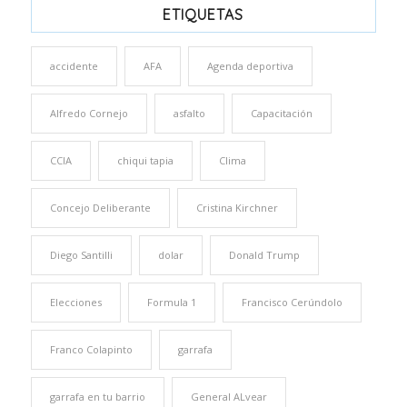
ETIQUETAS
accidente
AFA
Agenda deportiva
Alfredo Cornejo
asfalto
Capacitación
CCIA
chiqui tapia
Clima
Concejo Deliberante
Cristina Kirchner
Diego Santilli
dolar
Donald Trump
Elecciones
Formula 1
Francisco Cerúndolo
Franco Colapinto
garrafa
garrafa en tu barrio
General ALvear