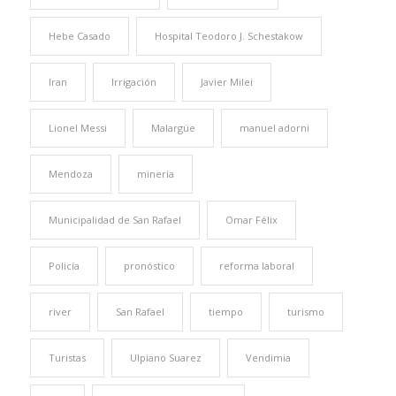
Hebe Casado
Hospital Teodoro J. Schestakow
Iran
Irrigación
Javier Milei
Lionel Messi
Malargüe
manuel adorni
Mendoza
minería
Municipalidad de San Rafael
Omar Félix
Policía
pronóstico
reforma laboral
river
San Rafael
tiempo
turismo
Turistas
Ulpiano Suarez
Vendimia