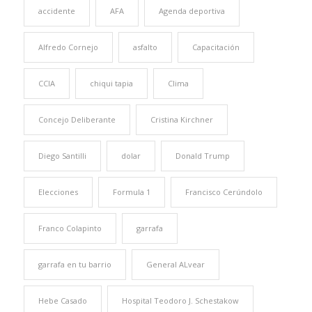
accidente
AFA
Agenda deportiva
Alfredo Cornejo
asfalto
Capacitación
CCIA
chiqui tapia
Clima
Concejo Deliberante
Cristina Kirchner
Diego Santilli
dolar
Donald Trump
Elecciones
Formula 1
Francisco Cerúndolo
Franco Colapinto
garrafa
garrafa en tu barrio
General ALvear
Hebe Casado
Hospital Teodoro J. Schestakow