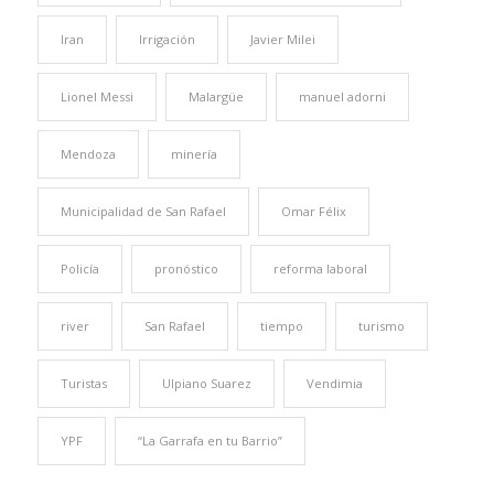
Iran
Irrigación
Javier Milei
Lionel Messi
Malargüe
manuel adorni
Mendoza
minería
Municipalidad de San Rafael
Omar Félix
Policía
pronóstico
reforma laboral
river
San Rafael
tiempo
turismo
Turistas
Ulpiano Suarez
Vendimia
YPF
“La Garrafa en tu Barrio”