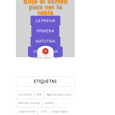
Quinielas, Quini 6, Loto
ETIQUETAS
accidente
AFA
Agenda deportiva
Alfredo Cornejo
asfalto
Capacitación
CCIA
chiqui tapia