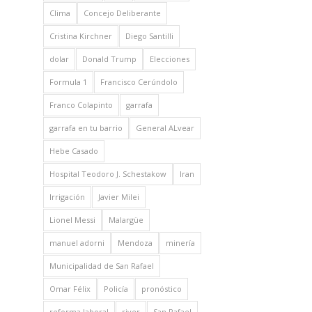
Clima
Concejo Deliberante
Cristina Kirchner
Diego Santilli
dolar
Donald Trump
Elecciones
Formula 1
Francisco Cerúndolo
Franco Colapinto
garrafa
garrafa en tu barrio
General ALvear
Hebe Casado
Hospital Teodoro J. Schestakow
Iran
Irrigación
Javier Milei
Lionel Messi
Malargüe
manuel adorni
Mendoza
minería
Municipalidad de San Rafael
Omar Félix
Policía
pronóstico
reforma laboral
river
San Rafael