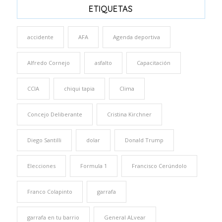
ETIQUETAS
accidente
AFA
Agenda deportiva
Alfredo Cornejo
asfalto
Capacitación
CCIA
chiqui tapia
Clima
Concejo Deliberante
Cristina Kirchner
Diego Santilli
dolar
Donald Trump
Elecciones
Formula 1
Francisco Cerúndolo
Franco Colapinto
garrafa
garrafa en tu barrio
General ALvear