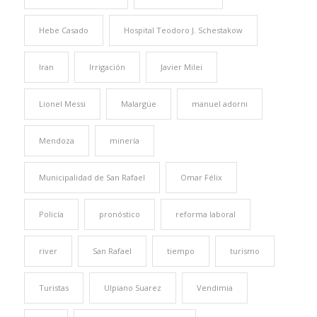
Hebe Casado
Hospital Teodoro J. Schestakow
Iran
Irrigación
Javier Milei
Lionel Messi
Malargüe
manuel adorni
Mendoza
minería
Municipalidad de San Rafael
Omar Félix
Policía
pronóstico
reforma laboral
river
San Rafael
tiempo
turismo
Turistas
Ulpiano Suarez
Vendimia