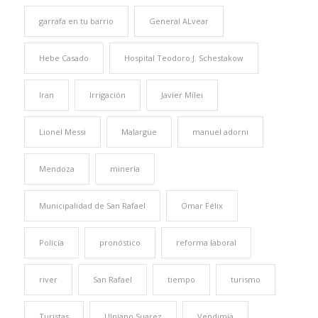
garrafa en tu barrio
General ALvear
Hebe Casado
Hospital Teodoro J. Schestakow
Iran
Irrigación
Javier Milei
Lionel Messi
Malargüe
manuel adorni
Mendoza
minería
Municipalidad de San Rafael
Omar Félix
Policía
pronóstico
reforma laboral
river
San Rafael
tiempo
turismo
Turistas
Ulpiano Suarez
Vendimia