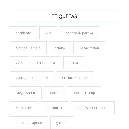
ETIQUETAS
accidente
AFA
Agenda deportiva
Alfredo Cornejo
asfalto
Capacitación
CCIA
chiqui tapia
Clima
Concejo Deliberante
Cristina Kirchner
Diego Santilli
dolar
Donald Trump
Elecciones
Formula 1
Francisco Cerúndolo
Franco Colapinto
garrafa