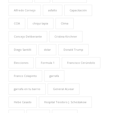
Alfredo Cornejo
asfalto
Capacitación
CCIA
chiqui tapia
Clima
Concejo Deliberante
Cristina Kirchner
Diego Santilli
dolar
Donald Trump
Elecciones
Formula 1
Francisco Cerúndolo
Franco Colapinto
garrafa
garrafa en tu barrio
General ALvear
Hebe Casado
Hospital Teodoro J. Schestakow