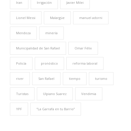
Iran
Irrigación
Javier Milei
Lionel Messi
Malargüe
manuel adorni
Mendoza
minería
Municipalidad de San Rafael
Omar Félix
Policía
pronóstico
reforma laboral
river
San Rafael
tiempo
turismo
Turistas
Ulpiano Suarez
Vendimia
YPF
“La Garrafa en tu Barrio”