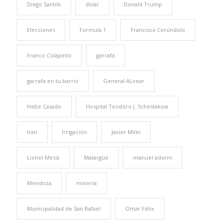
Diego Santilli
dolar
Donald Trump
Elecciones
Formula 1
Francisco Cerúndolo
Franco Colapinto
garrafa
garrafa en tu barrio
General ALvear
Hebe Casado
Hospital Teodoro J. Schestakow
Iran
Irrigación
Javier Milei
Lionel Messi
Malargüe
manuel adorni
Mendoza
minería
Municipalidad de San Rafael
Omar Félix