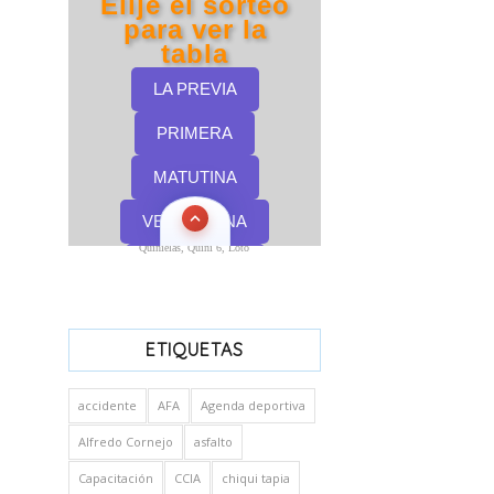
Quinielas, Quini 6, Loto
ETIQUETAS
accidente
AFA
Agenda deportiva
Alfredo Cornejo
asfalto
Capacitación
CCIA
chiqui tapia