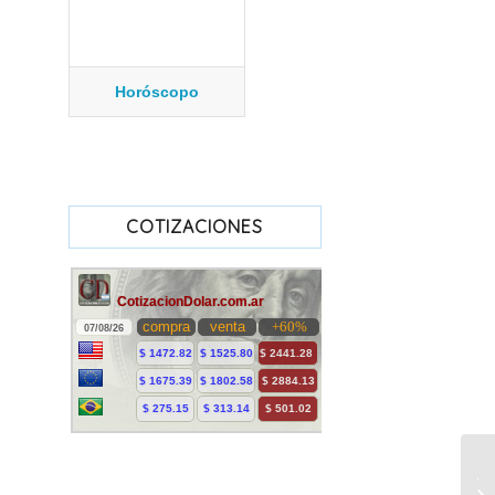
Horóscopo
COTIZACIONES
Ju
di