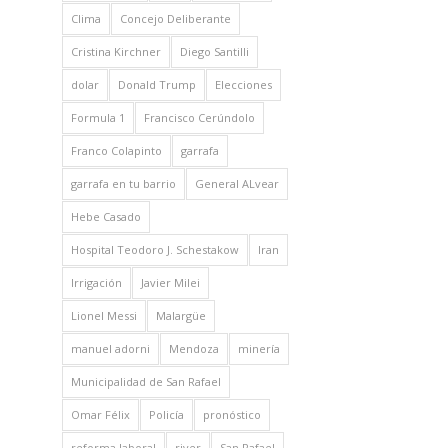
Clima
Concejo Deliberante
Cristina Kirchner
Diego Santilli
dolar
Donald Trump
Elecciones
Formula 1
Francisco Cerúndolo
Franco Colapinto
garrafa
garrafa en tu barrio
General ALvear
Hebe Casado
Hospital Teodoro J. Schestakow
Iran
Irrigación
Javier Milei
Lionel Messi
Malargüe
manuel adorni
Mendoza
minería
Municipalidad de San Rafael
Omar Félix
Policía
pronóstico
reforma laboral
river
San Rafael