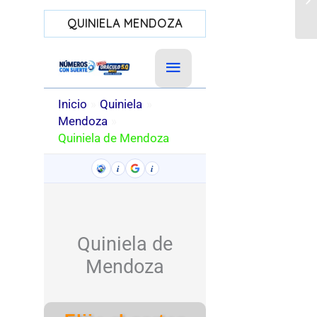
el 
QUINIELA MENDOZA