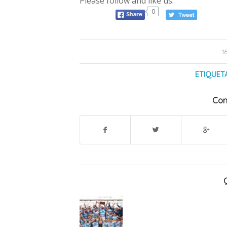
Please follow and like us:
0
1
ETIQUET
Com