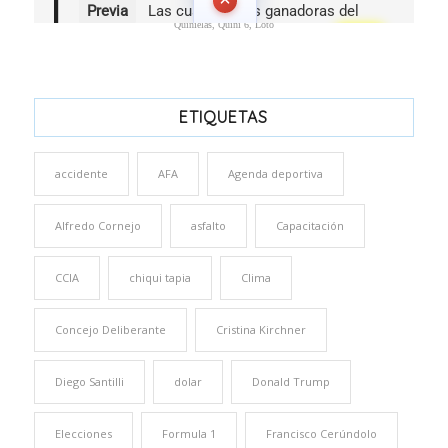
Quinielas, Quini 6, Loto
ETIQUETAS
accidente
AFA
Agenda deportiva
Alfredo Cornejo
asfalto
Capacitación
CCIA
chiqui tapia
Clima
Concejo Deliberante
Cristina Kirchner
Diego Santilli
dolar
Donald Trump
Elecciones
Formula 1
Francisco Cerúndolo