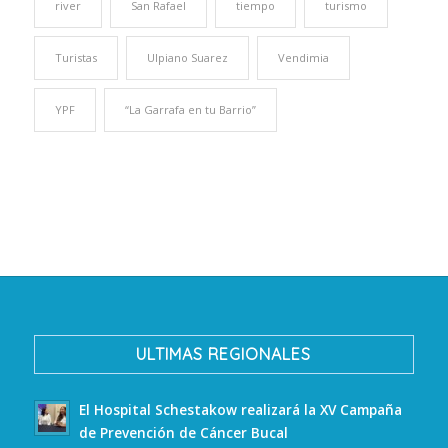
river
San Rafael
tiempo
turismo
Turistas
Ulpiano Suarez
Vendimia
YPF
“La Garrafa en tu Barrio”
ULTIMAS REGIONALES
El Hospital Schestakow realizará la XV Campaña
de Prevención de Cáncer Bucal