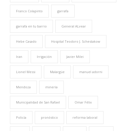
Franco Colapinto
garrafa
garrafa en tu barrio
General ALvear
Hebe Casado
Hospital Teodoro J. Schestakow
Iran
Irrigación
Javier Milei
Lionel Messi
Malargüe
manuel adorni
Mendoza
minería
Municipalidad de San Rafael
Omar Félix
Policía
pronóstico
reforma laboral