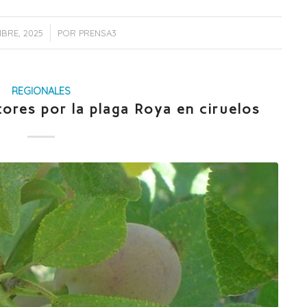
/
MBRE, 2025
POR
PRENSA3
REGIONALES
tores por la plaga Roya en ciruelos