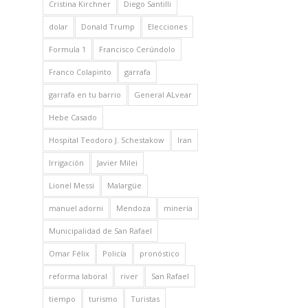
Cristina Kirchner
Diego Santilli
dolar
Donald Trump
Elecciones
Formula 1
Francisco Cerúndolo
Franco Colapinto
garrafa
garrafa en tu barrio
General ALvear
Hebe Casado
Hospital Teodoro J. Schestakow
Iran
Irrigación
Javier Milei
Lionel Messi
Malargüe
manuel adorni
Mendoza
minería
Municipalidad de San Rafael
Omar Félix
Policía
pronóstico
reforma laboral
river
San Rafael
tiempo
turismo
Turistas