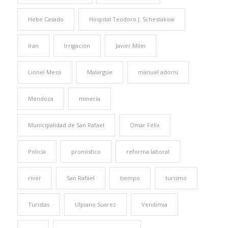
Hebe Casado
Hospital Teodoro J. Schestakow
Iran
Irrigación
Javier Milei
Lionel Messi
Malargüe
manuel adorni
Mendoza
minería
Municipalidad de San Rafael
Omar Félix
Policía
pronóstico
reforma laboral
river
San Rafael
tiempo
turismo
Turistas
Ulpiano Suarez
Vendimia