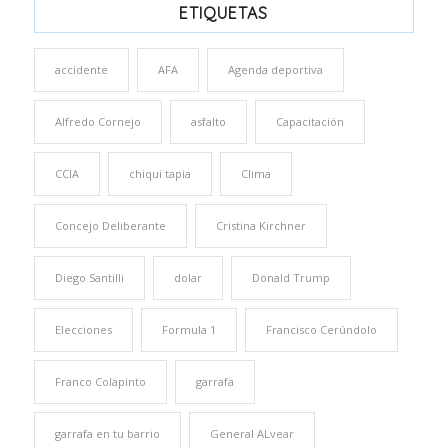
ETIQUETAS
accidente
AFA
Agenda deportiva
Alfredo Cornejo
asfalto
Capacitación
CCIA
chiqui tapia
Clima
Concejo Deliberante
Cristina Kirchner
Diego Santilli
dolar
Donald Trump
Elecciones
Formula 1
Francisco Cerúndolo
Franco Colapinto
garrafa
garrafa en tu barrio
General ALvear