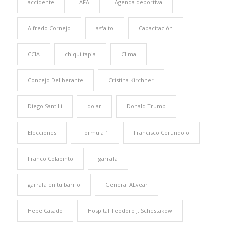
accidente
AFA
Agenda deportiva
Alfredo Cornejo
asfalto
Capacitación
CCIA
chiqui tapia
Clima
Concejo Deliberante
Cristina Kirchner
Diego Santilli
dolar
Donald Trump
Elecciones
Formula 1
Francisco Cerúndolo
Franco Colapinto
garrafa
garrafa en tu barrio
General ALvear
Hebe Casado
Hospital Teodoro J. Schestakow