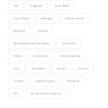
Iran
Irrigación
Javier Milei
Lionel Messi
Malargüe
manuel adorni
Mendoza
minería
Municipalidad de San Rafael
Omar Félix
Policía
pronóstico
reforma laboral
river
San Rafael
tiempo
turismo
Turistas
Ulpiano Suarez
Vendimia
YPF
“La Garrafa en tu Barrio”