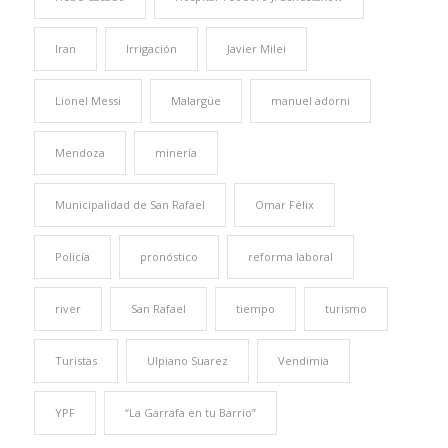
Iran
Irrigación
Javier Milei
Lionel Messi
Malargüe
manuel adorni
Mendoza
minería
Municipalidad de San Rafael
Omar Félix
Policía
pronóstico
reforma laboral
river
San Rafael
tiempo
turismo
Turistas
Ulpiano Suarez
Vendimia
YPF
“La Garrafa en tu Barrio”