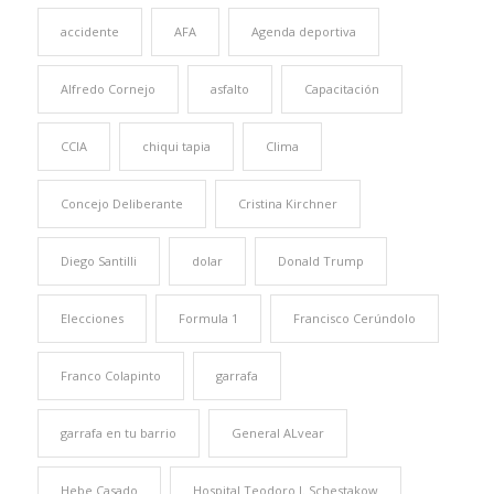
accidente
AFA
Agenda deportiva
Alfredo Cornejo
asfalto
Capacitación
CCIA
chiqui tapia
Clima
Concejo Deliberante
Cristina Kirchner
Diego Santilli
dolar
Donald Trump
Elecciones
Formula 1
Francisco Cerúndolo
Franco Colapinto
garrafa
garrafa en tu barrio
General ALvear
Hebe Casado
Hospital Teodoro J. Schestakow