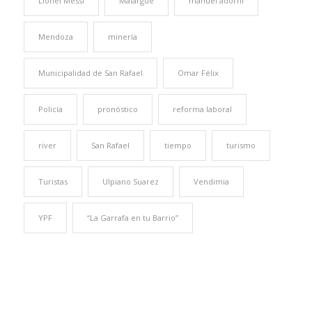
Lionel Messi
Malargüe
manuel adorni
Mendoza
minería
Municipalidad de San Rafael
Omar Félix
Policía
pronóstico
reforma laboral
river
San Rafael
tiempo
turismo
Turistas
Ulpiano Suarez
Vendimia
YPF
“La Garrafa en tu Barrio”