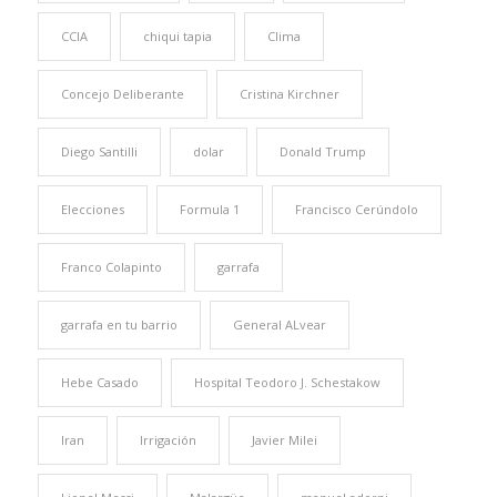
CCIA
chiqui tapia
Clima
Concejo Deliberante
Cristina Kirchner
Diego Santilli
dolar
Donald Trump
Elecciones
Formula 1
Francisco Cerúndolo
Franco Colapinto
garrafa
garrafa en tu barrio
General ALvear
Hebe Casado
Hospital Teodoro J. Schestakow
Iran
Irrigación
Javier Milei