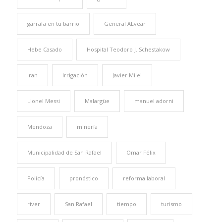
garrafa en tu barrio
General ALvear
Hebe Casado
Hospital Teodoro J. Schestakow
Iran
Irrigación
Javier Milei
Lionel Messi
Malargüe
manuel adorni
Mendoza
minería
Municipalidad de San Rafael
Omar Félix
Policía
pronóstico
reforma laboral
river
San Rafael
tiempo
turismo