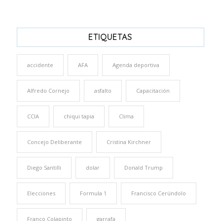
ETIQUETAS
accidente
AFA
Agenda deportiva
Alfredo Cornejo
asfalto
Capacitación
CCIA
chiqui tapia
Clima
Concejo Deliberante
Cristina Kirchner
Diego Santilli
dolar
Donald Trump
Elecciones
Formula 1
Francisco Cerúndolo
Franco Colapinto
garrafa