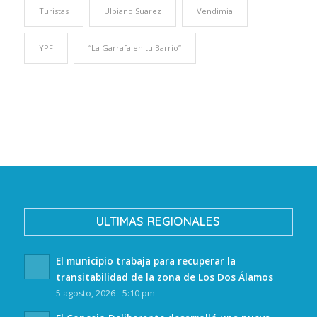
Turistas
Ulpiano Suarez
Vendimia
YPF
“La Garrafa en tu Barrio”
ULTIMAS REGIONALES
El municipio trabaja para recuperar la
transitabilidad de la zona de Los Dos Álamos
5 agosto, 2026 - 5:10 pm