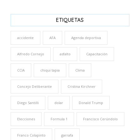
ETIQUETAS
accidente
AFA
Agenda deportiva
Alfredo Cornejo
asfalto
Capacitación
CCIA
chiqui tapia
Clima
Concejo Deliberante
Cristina Kirchner
Diego Santilli
dolar
Donald Trump
Elecciones
Formula 1
Francisco Cerúndolo
Franco Colapinto
garrafa