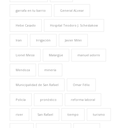
garrafa en tu barrio
General ALvear
Hebe Casado
Hospital Teodoro J. Schestakow
Iran
Irrigación
Javier Milei
Lionel Messi
Malargüe
manuel adorni
Mendoza
minería
Municipalidad de San Rafael
Omar Félix
Policía
pronóstico
reforma laboral
river
San Rafael
tiempo
turismo