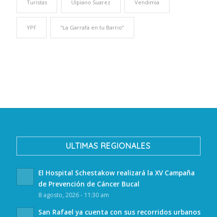
Turistas
Ulpiano Suarez
Vendimia
YPF
“La Garrafa en tu Barrio”
ULTIMAS REGIONALES
El Hospital Schestakow realizará la XV Campaña
de Prevención de Cáncer Bucal
8 agosto, 2026 - 11:30 am
San Rafael ya cuenta con sus recorridos urbanos