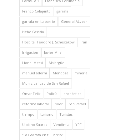
Formula 1
Francisco Cerúndolo
Franco Colapinto
garrafa
garrafa en tu barrio
General ALvear
Hebe Casado
Hospital Teodoro J. Schestakow
Iran
Irrigación
Javier Milei
Lionel Messi
Malargüe
manuel adorni
Mendoza
minería
Municipalidad de San Rafael
Omar Félix
Policía
pronóstico
reforma laboral
river
San Rafael
tiempo
turismo
Turistas
Ulpiano Suarez
Vendimia
YPF
“La Garrafa en tu Barrio”