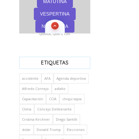
Quinielas, Quini 6, Loto
ETIQUETAS
accidente
AFA
Agenda deportiva
Alfredo Cornejo
asfalto
Capacitación
CCIA
chiqui tapia
Clima
Concejo Deliberante
Cristina Kirchner
Diego Santilli
dolar
Donald Trump
Elecciones