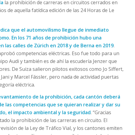
da
la prohibición de carreras en circuitos cerrados en
s de aquella fatídica edición de las 24 Horas de Le
ndica que el automovilismo llegue de inmediato
mo. En los 71 años de prohibición hubo una
en las calles de Zúrich en 2018 y de Berna en 2019
.
aprobó competencias eléctricas. Eso fue todo para un
uipo Audi y también es de ahí la escudería Jenzer que
es. De Suiza salieron pilotos exitosos como Jo Siffert,
Jani y Marcel Fássler, pero nada de actividad puertas
egoría eléctrica.
levantamiento de la prohibición, cada cantón deberá
de las competencias que se quieran realizar y dar su
do, el impacto ambiental y la seguridad
. “Gracias
do la prohibición de las carreras en circuito. El
evisión de la Ley de Tráfico Vial, y los cantones emiten