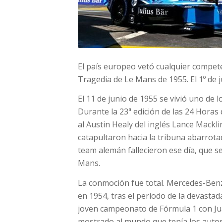
El país europeo vetó cualquier compet
Tragedia de Le Mans de 1955. El 1º de j
El 11 de junio de 1955 se vivió uno de 
Durante la 23ª edición de las 24 Horas
al Austin Healy del inglés Lance Mackli
catapultaron hacia la tribuna abarrotad
team alemán fallecieron ese día, que 
Mans.
La conmoción fue total. Mercedes-Ben
en 1954, tras el período de la devasta
joven campeonato de Fórmula 1 con Jua
mostrado al mundo que tenía los autos