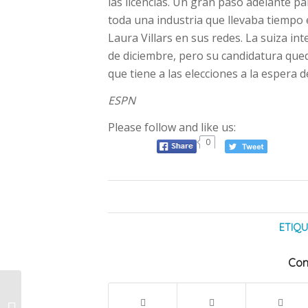
las licencias. Un gran paso adelante pa
toda una industria que llevaba tiempo 
Laura Villars en sus redes. La suiza int
de diciembre, pero su candidatura qued
que tiene a las elecciones a la espera de
ESPN
Please follow and like us:
0
ETIQU
Com
La revolución
tecnológica del «food