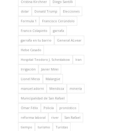
Cristina Kirchner
Diego Santilli
dolar
Donald Trump
Elecciones
Formula 1
Francisco Cerúndolo
Franco Colapinto
garrafa
garrafa en tu barrio
General ALvear
Hebe Casado
Hospital Teodoro J. Schestakow
Iran
Irrigación
Javier Milei
Lionel Messi
Malargüe
manuel adorni
Mendoza
minería
Municipalidad de San Rafael
Omar Félix
Policía
pronóstico
reforma laboral
river
San Rafael
tiempo
turismo
Turistas