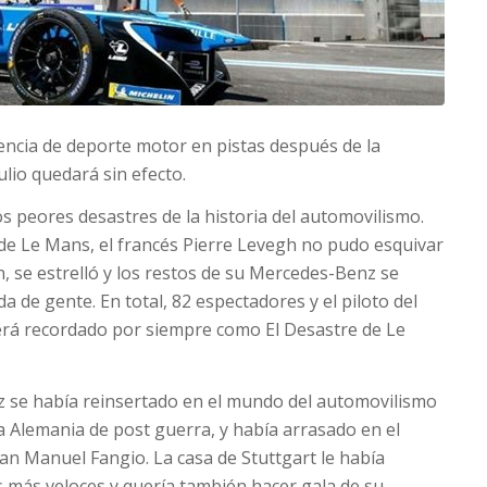
encia de deporte motor en pistas después de la
ulio quedará sin efecto.
los peores desastres de la historia del automovilismo.
 de Le Mans, el francés Pierre Levegh no pudo esquivar
n, se estrelló y los restos de su Mercedes-Benz se
a de gente. En total, 82 espectadores y el piloto del
será recordado por siempre como El Desastre de Le
z se había reinsertado en el mundo del automovilismo
da Alemania de post guerra, y había arrasado en el
n Manuel Fangio. La casa de Stuttgart le había
 más veloces y quería también hacer gala de su