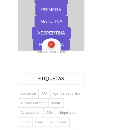
Quinielas, Quini 6, Loto
ETIQUETAS
accidente
AFA
Agenda deportiva
Alfredo Cornejo
asfalto
Capacitación
CCIA
chiqui tapia
Clima
Concejo Deliberante