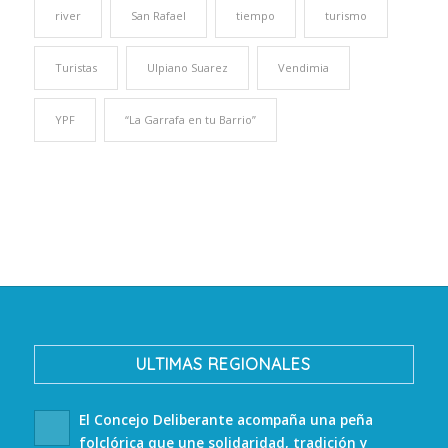
river
San Rafael
tiempo
turismo
Turistas
Ulpiano Suarez
Vendimia
YPF
“La Garrafa en tu Barrio”
ULTIMAS REGIONALES
El Concejo Deliberante acompaña una peña
folclórica que une solidaridad, tradición y