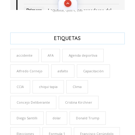
Quinielas, Quini 6, Loto
ETIQUETAS
accidente
AFA
Agenda deportiva
Alfredo Cornejo
asfalto
Capacitación
CCIA
chiqui tapia
Clima
Concejo Deliberante
Cristina Kirchner
Diego Santilli
dolar
Donald Trump
Elecciones
Formula 1
Francisco Cerúndolo