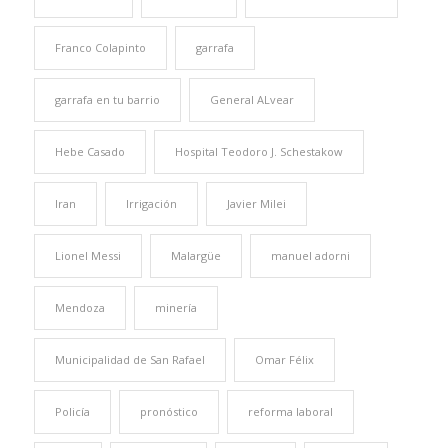
Franco Colapinto
garrafa
garrafa en tu barrio
General ALvear
Hebe Casado
Hospital Teodoro J. Schestakow
Iran
Irrigación
Javier Milei
Lionel Messi
Malargüe
manuel adorni
Mendoza
minería
Municipalidad de San Rafael
Omar Félix
Policía
pronóstico
reforma laboral