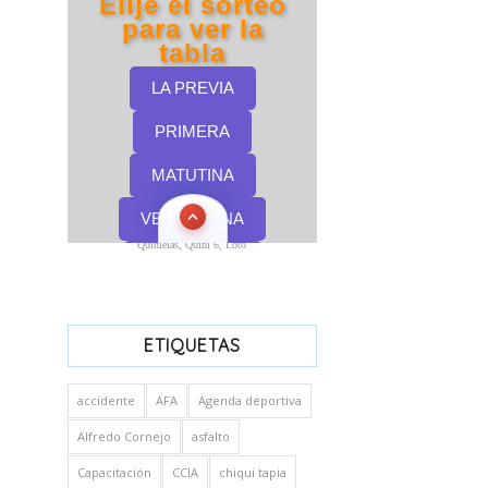
Quinielas, Quini 6, Loto
ETIQUETAS
accidente
AFA
Agenda deportiva
Alfredo Cornejo
asfalto
Capacitación
CCIA
chiqui tapia