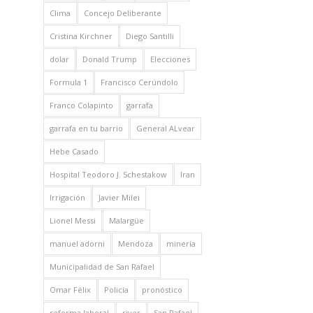
Clima
Concejo Deliberante
Cristina Kirchner
Diego Santilli
dolar
Donald Trump
Elecciones
Formula 1
Francisco Cerúndolo
Franco Colapinto
garrafa
garrafa en tu barrio
General ALvear
Hebe Casado
Hospital Teodoro J. Schestakow
Iran
Irrigación
Javier Milei
Lionel Messi
Malargüe
manuel adorni
Mendoza
minería
Municipalidad de San Rafael
Omar Félix
Policía
pronóstico
reforma laboral
river
San Rafael