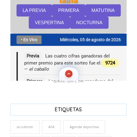
Quinielas, Quini 6, Loto
ETIQUETAS
accidente
AFA
Agenda deportiva