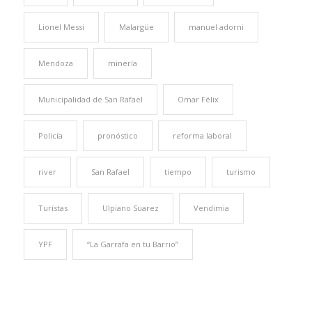
Lionel Messi
Malargüe
manuel adorni
Mendoza
minería
Municipalidad de San Rafael
Omar Félix
Policía
pronóstico
reforma laboral
river
San Rafael
tiempo
turismo
Turistas
Ulpiano Suarez
Vendimia
YPF
“La Garrafa en tu Barrio”