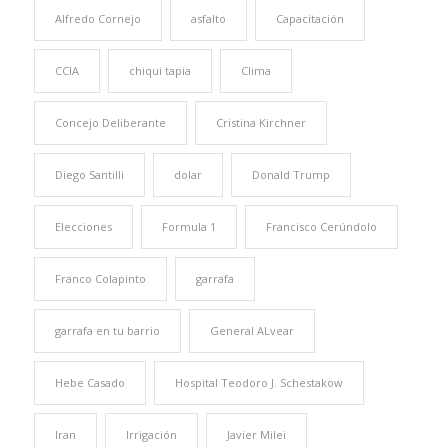
Alfredo Cornejo
asfalto
Capacitación
CCIA
chiqui tapia
Clima
Concejo Deliberante
Cristina Kirchner
Diego Santilli
dolar
Donald Trump
Elecciones
Formula 1
Francisco Cerúndolo
Franco Colapinto
garrafa
garrafa en tu barrio
General ALvear
Hebe Casado
Hospital Teodoro J. Schestakow
Iran
Irrigación
Javier Milei