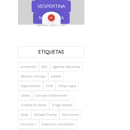
Quinielas, Quini 6, Loto
ETIQUETAS
accidente
AFA
Agenda deportiva
Alfredo Cornejo
asfalto
Capacitación
CCIA
chiqui tapia
Clima
Concejo Deliberante
Cristina Kirchner
Diego Santilli
dolar
Donald Trump
Elecciones
Formula 1
Francisco Cerúndolo