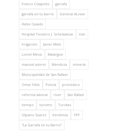
Franco Colapinto
garrafa
garrafa en tu barrio
General ALvear
Hebe Casado
Hospital Teodoro J. Schestakow
Iran
Irrigación
Javier Milei
Lionel Messi
Malargüe
manuel adorni
Mendoza
minería
Municipalidad de San Rafael
Omar Félix
Policía
pronóstico
reforma laboral
river
San Rafael
tiempo
turismo
Turistas
Ulpiano Suarez
Vendimia
YPF
“La Garrafa en tu Barrio”