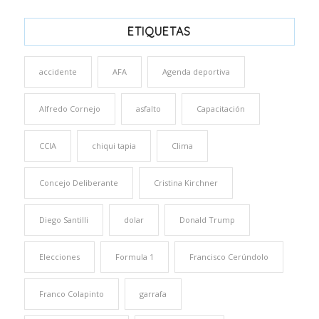
ETIQUETAS
accidente
AFA
Agenda deportiva
Alfredo Cornejo
asfalto
Capacitación
CCIA
chiqui tapia
Clima
Concejo Deliberante
Cristina Kirchner
Diego Santilli
dolar
Donald Trump
Elecciones
Formula 1
Francisco Cerúndolo
Franco Colapinto
garrafa