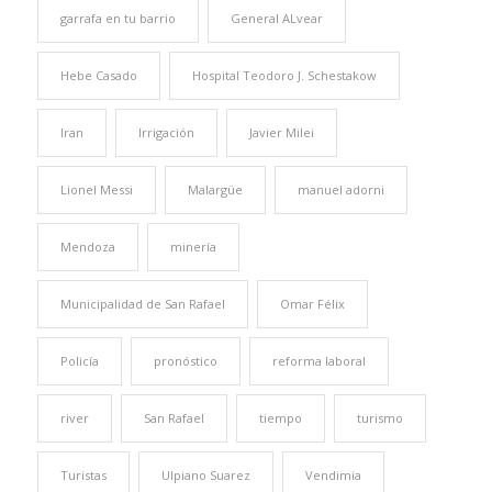
garrafa en tu barrio
General ALvear
Hebe Casado
Hospital Teodoro J. Schestakow
Iran
Irrigación
Javier Milei
Lionel Messi
Malargüe
manuel adorni
Mendoza
minería
Municipalidad de San Rafael
Omar Félix
Policía
pronóstico
reforma laboral
river
San Rafael
tiempo
turismo
Turistas
Ulpiano Suarez
Vendimia