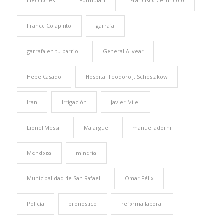
Elecciones
Formula 1
Francisco Cerúndolo
Franco Colapinto
garrafa
garrafa en tu barrio
General ALvear
Hebe Casado
Hospital Teodoro J. Schestakow
Iran
Irrigación
Javier Milei
Lionel Messi
Malargüe
manuel adorni
Mendoza
minería
Municipalidad de San Rafael
Omar Félix
Policía
pronóstico
reforma laboral