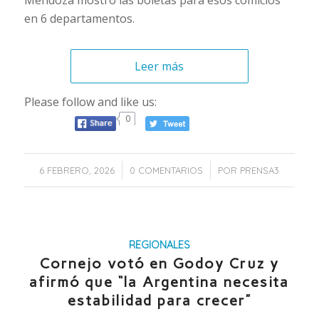
Mendoza mostró las boletas para esos comicios
en 6 departamentos.
Leer más
Please follow and like us:
0
/
/
6 FEBRERO, 2026
0 COMENTARIOS
POR
PRENSA3
REGIONALES
Cornejo votó en Godoy Cruz y
afirmó que “la Argentina necesita
estabilidad para crecer”