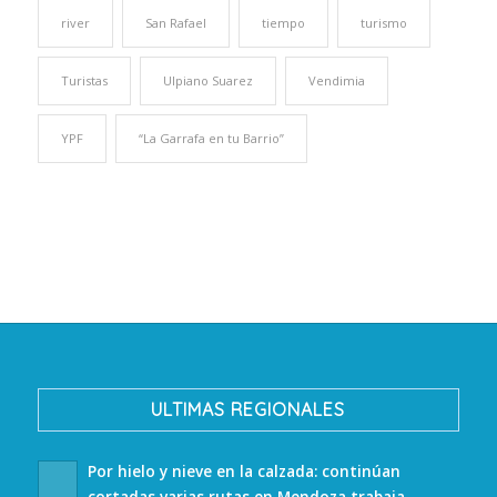
river
San Rafael
tiempo
turismo
Turistas
Ulpiano Suarez
Vendimia
YPF
“La Garrafa en tu Barrio”
ULTIMAS REGIONALES
Por hielo y nieve en la calzada: continúan
cortadas varias rutas en Mendoza trabaja