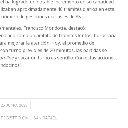
afael ha logrado un notable incremento en su capacidad
alizaban aproximadamente 40 trámites diarios en esta
l número de gestiones diarias es de 85.
amentales, Francisco Mondotte, destacó:
 señalado como un ámbito de trámites lentos, burocracia
para mejorar la atención. Hoy, el promedio de
on turno previo es de 20 minutos, las partidas se
on-line
y sacar un turno es sencillo. Con estas acciones,
endocinos”.
/
23 JUNIO, 2025
REGISTRO CIVIL
,
SAN RAFAEL