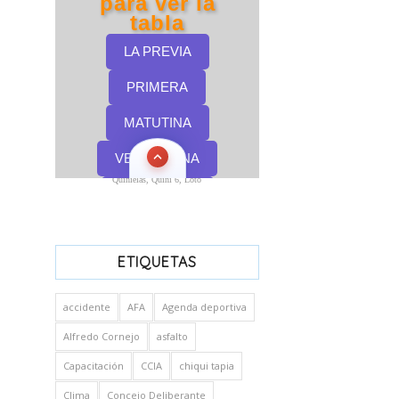
Quinielas, Quini 6, Loto
ETIQUETAS
accidente
AFA
Agenda deportiva
Alfredo Cornejo
asfalto
Capacitación
CCIA
chiqui tapia
Clima
Concejo Deliberante