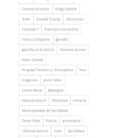
Cristina Kirchner
Diego Santilli
dolar
Donald Trump
Elecciones
Formula 1
Francisco Cerúndolo
Franco Colapinto
garrafa
garrafa en tu barrio
General ALvear
Hebe Casado
Hospital Teodoro J. Schestakow
Iran
Irrigación
Javier Milei
Lionel Messi
Malargüe
manuel adorni
Mendoza
minería
Municipalidad de San Rafael
Omar Félix
Policía
pronóstico
reforma laboral
river
San Rafael