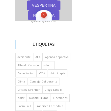
Quinielas, Quini 6, Loto
ETIQUETAS
accidente
AFA
Agenda deportiva
Alfredo Cornejo
asfalto
Capacitación
CCIA
chiqui tapia
Clima
Concejo Deliberante
Cristina Kirchner
Diego Santilli
dolar
Donald Trump
Elecciones
Formula 1
Francisco Cerúndolo