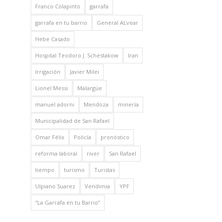
Franco Colapinto
garrafa
garrafa en tu barrio
General ALvear
Hebe Casado
Hospital Teodoro J. Schestakow
Iran
Irrigación
Javier Milei
Lionel Messi
Malargüe
manuel adorni
Mendoza
minería
Municipalidad de San Rafael
Omar Félix
Policía
pronóstico
reforma laboral
river
San Rafael
tiempo
turismo
Turistas
Ulpiano Suarez
Vendimia
YPF
“La Garrafa en tu Barrio”