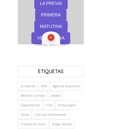
Quinielas, Quini 6, Loto
ETIQUETAS
accidente
AFA
Agenda deportiva
Alfredo Cornejo
asfalto
Capacitación
CCIA
chiqui tapia
Clima
Concejo Deliberante
Cristina Kirchner
Diego Santilli