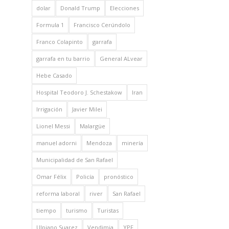
dolar
Donald Trump
Elecciones
Formula 1
Francisco Cerúndolo
Franco Colapinto
garrafa
garrafa en tu barrio
General ALvear
Hebe Casado
Hospital Teodoro J. Schestakow
Iran
Irrigación
Javier Milei
Lionel Messi
Malargüe
manuel adorni
Mendoza
minería
Municipalidad de San Rafael
Omar Félix
Policía
pronóstico
reforma laboral
river
San Rafael
tiempo
turismo
Turistas
Ulpiano Suarez
Vendimia
YPF