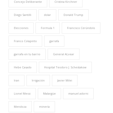
Concejo Deliberante
Cristina Kirchner
Diego Santilli
dolar
Donald Trump
Elecciones
Formula 1
Francisco Cerúndolo
Franco Colapinto
garrafa
garrafa en tu barrio
General ALvear
Hebe Casado
Hospital Teodoro J. Schestakow
Iran
Irrigación
Javier Milei
Lionel Messi
Malargüe
manuel adorni
Mendoza
minería