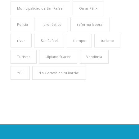
Municipalidad de San Rafael
Omar Félix
Policía
pronóstico
reforma laboral
river
San Rafael
tiempo
turismo
Turistas
Ulpiano Suarez
Vendimia
YPF
“La Garrafa en tu Barrio”