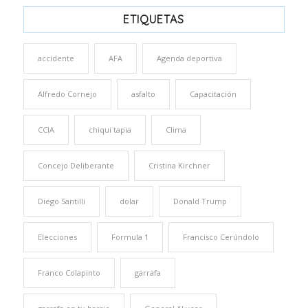
ETIQUETAS
accidente
AFA
Agenda deportiva
Alfredo Cornejo
asfalto
Capacitación
CCIA
chiqui tapia
Clima
Concejo Deliberante
Cristina Kirchner
Diego Santilli
dolar
Donald Trump
Elecciones
Formula 1
Francisco Cerúndolo
Franco Colapinto
garrafa