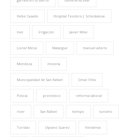
garrafa en tu barrio
General ALvear
Hebe Casado
Hospital Teodoro J. Schestakow
Iran
Irrigación
Javier Milei
Lionel Messi
Malargüe
manuel adorni
Mendoza
minería
Municipalidad de San Rafael
Omar Félix
Policía
pronóstico
reforma laboral
river
San Rafael
tiempo
turismo
Turistas
Ulpiano Suarez
Vendimia